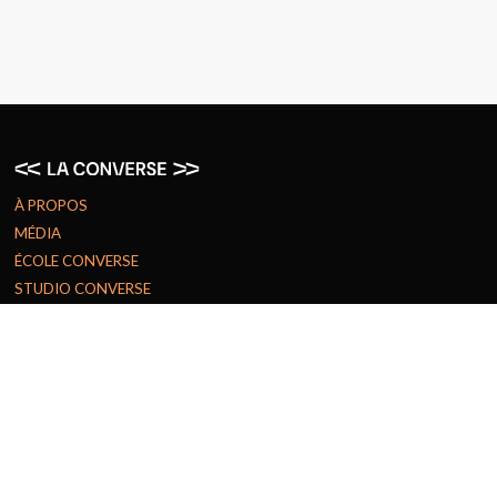
À PROPOS
MÉDIA
ÉCOLE CONVERSE
STUDIO CONVERSE
COMMUNAUTÉ CONVERSE
PRIX ET RECONNAISSANCES
CARRIÈRES
CONTRIBUTION
JE DONNE
NOTRE FINANCEMENT